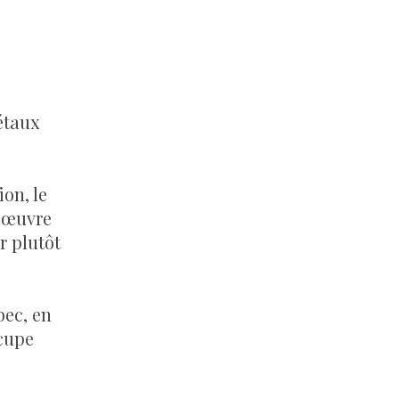
étaux
on, le
 œuvre
r plutôt
bec, en
ccupe