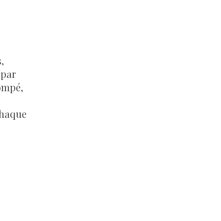
,
 par
tompé,
chaque