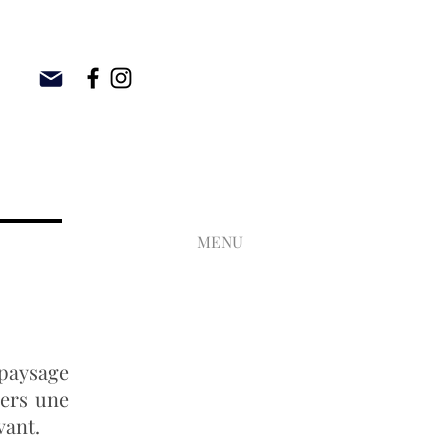
MENU
mporaine Québec / Charlevoix / Petite-Rivière-Saint-François
paysage
vers une
vant.