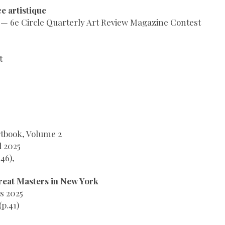
ce artistique
s — 6e Circle Quarterly Art Review Magazine Contest
t
rtbook, Volume 2
l 2025
.46),
Great Masters in New York
s 2025
(p.41)