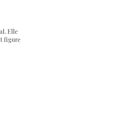
l. Elle
t figure
n